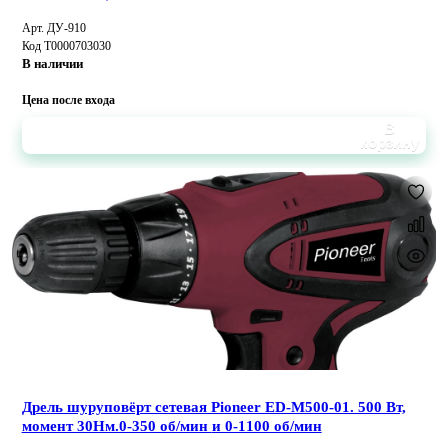
Арт. ДУ-910
Код Т0000703030
В наличии
Цена после входа
В
корзину
Дрель шуруповёрт сетевая Pioneer ED-M500-01. 500 Вт,
момент 30Нм.0-350 об/мин и 0-1100 об/мин