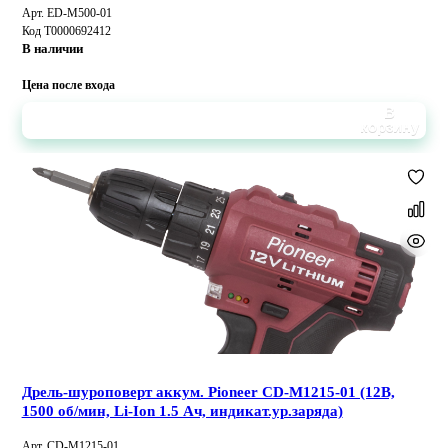
Арт. ED-M500-01
Код Т0000692412
В наличии
Цена после входа
В
корзину
Дрель-шуроповерт аккум. Pioneer CD-M1215-01 (12В,
1500 об/мин, Li-Ion 1.5 Ач, индикат.ур.заряда)
Арт. CD-M1215-01