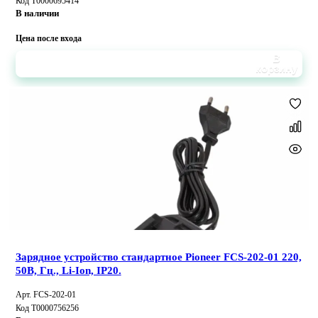
Код Т0000695414
В наличии
Цена после входа
В
корзину
Зарядное устройство стандартное Pioneer FCS-202-01 220,
50В, Гц., Li-Ion, IP20.
Арт. FCS-202-01
Код Т0000756256