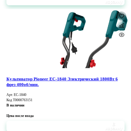
корзину
Культиватор Pioneer EC-1840 Электрический 1800Вт 6
фрез 400об/мин.
Арт. EC-1840
Код Т0000763151
В наличии
Цена после входа
В
корзину