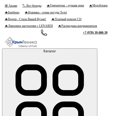
🔥
🔥
Генераторы - лучшая цена
Мотоблоки
🤩 Акции
🏷 Все бренды
🔥
🔥
Барбекю
Новинка - серия посуды Twist
🔥
🔥
Regent - Стиль Вашей Кухни!
Платный ремонт СЦ
🔥
🔥
Лимонное настроение с LENARDI
Распродажа кондиционеров
+7 (978) 39-000-39
Каталог