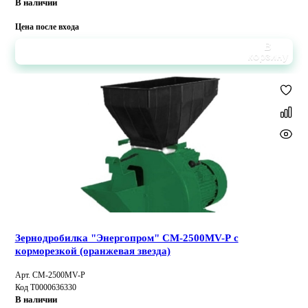
В наличии
Цена после входа
В
корзину
Зернодробилка "Энергопром" CM-2500MV-P с
корморезкой (оранжевая звезда)
Арт. CM-2500MV-P
Код Т0000636330
В наличии