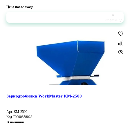
Цена после входа
В
корзину
Зернодробилка WorkMaster КМ-2500
Арт. КМ-2500
Код Т0000658028
В наличии