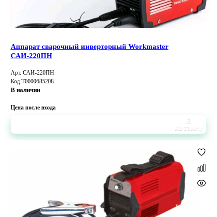
Аппарат сварочный инверторный Workmaster
САИ-220ПН
Арт. САИ-220ПН
Код Т0000685208
В наличии
Цена после входа
В
корзину