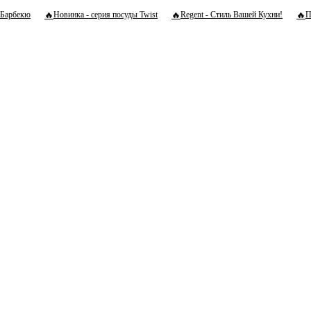
🔥
🔥
🔥
Барбекю
Новинка - серия посуды Twist
Regent - Стиль Вашей Кухни!
П