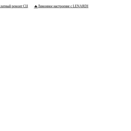
🔥
латный ремонт СЦ
Лимонное настроение с LENARDI