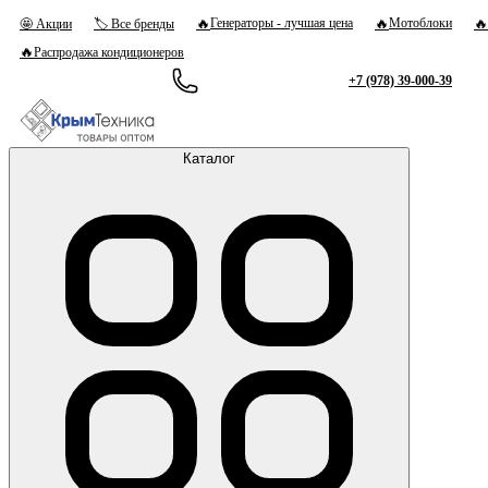
🔥
🔥
🔥
Генераторы - лучшая цена
Мотоблоки
🤩 Акции
🏷 Все бренды
🔥
Распродажа кондиционеров
+7 (978) 39-000-39
Каталог