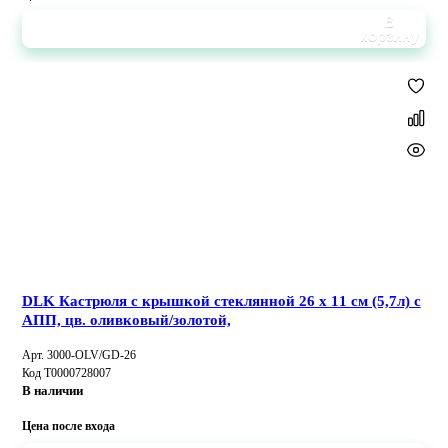
В
корзину
DLK Кастрюля с крышкой стеклянной 26 х 11 см (5,7л) с
АПП, цв. оливковый/золотой,
Арт. 3000-OLV/GD-26
Код Т0000728007
В наличии
Цена после входа