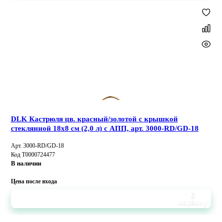
DLK Кастрюля цв. красный/золотой с крышкой
стеклянной 18х8 см (2,0 л) с АПП, арт. 3000-RD/GD-18
Арт. 3000-RD/GD-18
Код Т0000724477
В наличии
Цена после входа
В
корзину