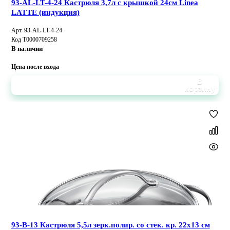
93-AL-LT-4-24 Кастрюля 3,7л с крышкой 24см Linea
LATTE (индукция)
Арт. 93-AL-LT-4-24
Код Т0000709258
В наличии
Цена после входа
В
корзину
93-B-13 Кастрюля 5,5л зерк.полир. со стек. кр. 22х13 см