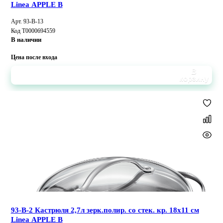
Linea APPLE B
Арт. 93-B-13
Код Т0000694559
В наличии
Цена после входа
В
корзину
93-B-2 Кастрюля 2,7л зерк.полир. со стек. кр. 18х11 см
Linea APPLE B