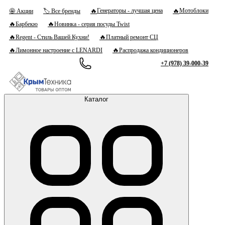
🔥
🔥
Генераторы - лучшая цена
Мотоблоки
🤩 Акции
🏷 Все бренды
🔥
🔥
Барбекю
Новинка - серия посуды Twist
🔥
🔥
Regent - Стиль Вашей Кухни!
Платный ремонт СЦ
🔥
🔥
Лимонное настроение с LENARDI
Распродажа кондиционеров
+7 (978) 39-000-39
Каталог