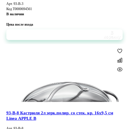
Арт. 93-B-3
Код Т0000694561
В наличии
Цена после входа
В
корзину
93-B-8 Кастрюля 2л зерк.полир. со стек. кр. 16х9,5 см
Linea APPLE B
Арт. 93-B-8