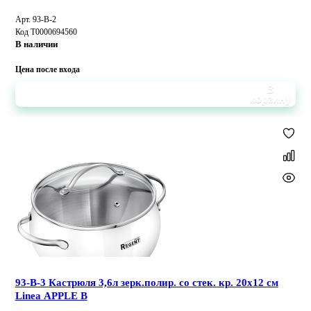
Арт. 93-B-2
Код Т0000694560
В наличии
Цена после входа
В
корзину
93-B-3 Кастрюля 3,6л зерк.полир. со стек. кр. 20х12 см
Linea APPLE B