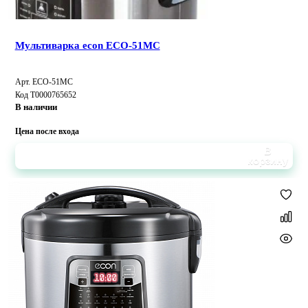
Мультиварка econ ECO-51MC
Арт. ECO-51MC
Код Т0000765652
В наличии
Цена после входа
В
корзину