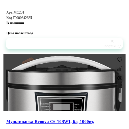
Арт. MC201
Код Т0000642635
В наличии
Цена после входа
В
корзину
Мультиварка Renova C6-10SW1, 6л, 1000вт,