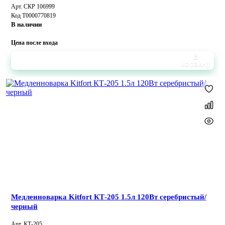
Арт. СКР 106999
Код Т0000770819
В наличии
Цена после входа
В
корзину
Медленноварка Kitfort КТ-205 1.5л 120Вт серебристый/
черный
Арт. КТ-205