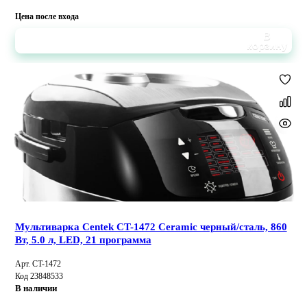
Цена после входа
В
корзину
Мультиварка Centek CT-1472 Ceramic черный/сталь, 860
Вт, 5.0 л, LED, 21 программа
Арт. CT-1472
Код 23848533
В наличии