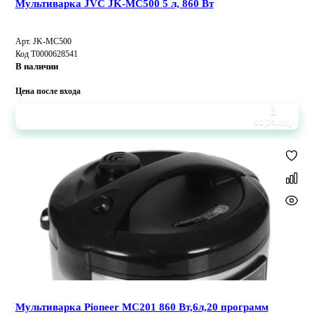
Мультиварка JVC JK-MC500 5 л, 860 Вт
Арт. JK-MC500
Код Т0000628541
В наличии
Цена после входа
В
корзину
Мультиварка Pioneer MC201 860 Вт,6л,20 программ