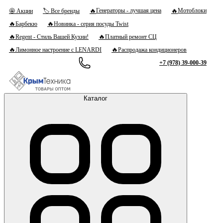
🔥
🔥
Генераторы - лучшая цена
Мотоблоки
🤩 Акции
🏷 Все бренды
🔥
🔥
Барбекю
Новинка - серия посуды Twist
🔥
🔥
Regent - Стиль Вашей Кухни!
Платный ремонт СЦ
🔥
🔥
Лимонное настроение с LENARDI
Распродажа кондиционеров
+7 (978) 39-000-39
Каталог