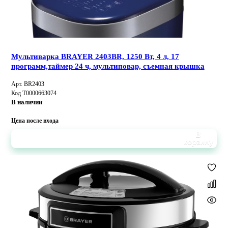
Мультиварка BRAYER 2403BR, 1250 Вт, 4 л, 17
программ,таймер 24 ч, мультиповар, съемная крышка
Арт. BR2403
Код Т0000663074
В наличии
Цена после входа
В
корзину