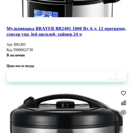
Мультиварка BRAYER BR2401 1000 Вт, 6 л, 12 программ,
сенсор упр, led-дисплей, таймер 24 ч
Арт. BR2401
Код Т0000622730
В наличии
Цена после входа
В
корзину