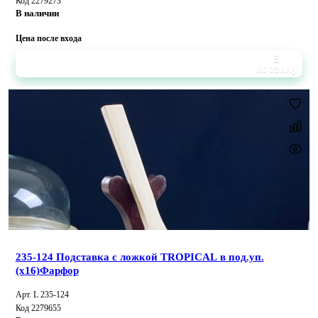
Код 2279273
В наличии
Цена после входа
В
корзину
235-124 Подставка с ложкой TROPICAL в под.уп.
(х16)Фарфор
Арт. L 235-124
Код 2279655