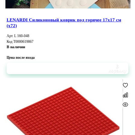
LENARDI Силиконовый коврик под горячее 17х17 см
(х72)
Арт. L 160-048
Код Т0000619867
В наличии
Цена после входа
В
корзину