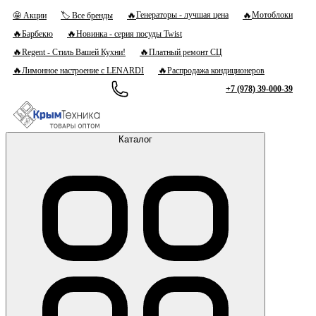
🔥
🔥
Генераторы - лучшая цена
Мотоблоки
🤩 Акции
🏷 Все бренды
🔥
🔥
Барбекю
Новинка - серия посуды Twist
🔥
🔥
Regent - Стиль Вашей Кухни!
Платный ремонт СЦ
🔥
🔥
Лимонное настроение с LENARDI
Распродажа кондиционеров
+7 (978) 39-000-39
Каталог