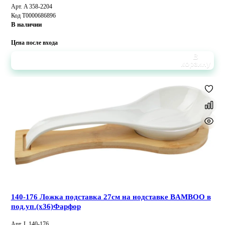
Арт. A 358-2204
Код Т0000686896
В наличии
Цена после входа
В
корзину
140-176 Ложка подставка 27см на нодставке BAMBOO в
под.уп.(х36)Фарфор
Арт. L 140-176