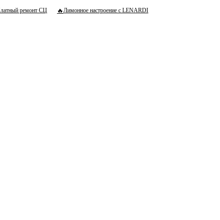
🔥
латный ремонт СЦ
Лимонное настроение с LENARDI