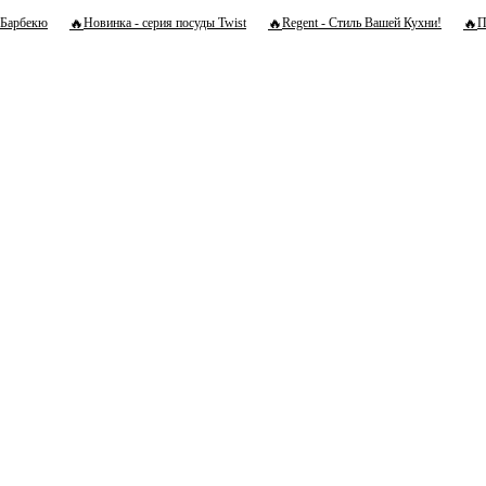
🔥
🔥
🔥
Барбекю
Новинка - серия посуды Twist
Regent - Стиль Вашей Кухни!
П