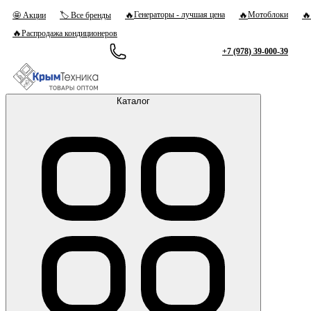
🔥
🔥
🔥
Генераторы - лучшая цена
Мотоблоки
🤩 Акции
🏷 Все бренды
🔥
Распродажа кондиционеров
+7 (978) 39-000-39
Каталог