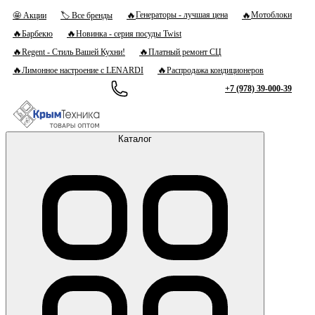
🔥
🔥
Генераторы - лучшая цена
Мотоблоки
🤩 Акции
🏷 Все бренды
🔥
🔥
Барбекю
Новинка - серия посуды Twist
🔥
🔥
Regent - Стиль Вашей Кухни!
Платный ремонт СЦ
🔥
🔥
Лимонное настроение с LENARDI
Распродажа кондиционеров
+7 (978) 39-000-39
Каталог