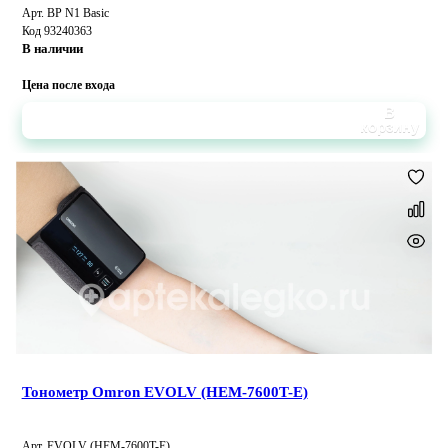
Арт. BP N1 Basic
Код 93240363
В наличии
Цена после входа
В
корзину
Тонометр Omron EVOLV (HEM-7600T-E)
Арт. EVOLV (HEM-7600T-E)