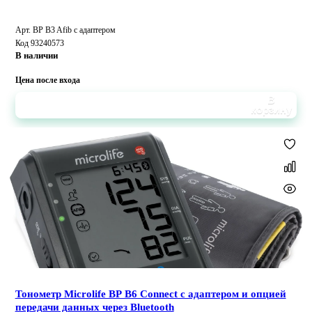
Арт. BP B3 Afib с адаптером
Код 93240573
В наличии
Цена после входа
В
корзину
Тонометр Microlife BP B6 Connect с адаптером и опцией
передачи данных через Bluetooth