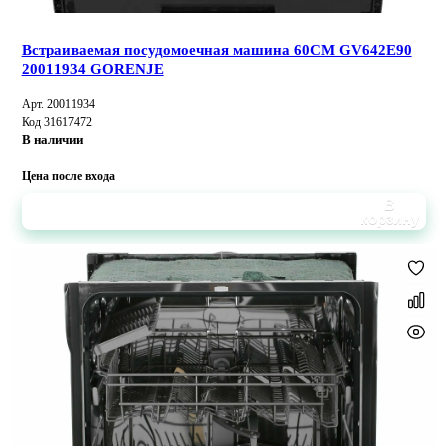
Встраиваемая посудомоечная машина 60CM GV642E90
20011934 GORENJE
Арт. 20011934
Код 31617472
В наличии
Цена после входа
В
корзину