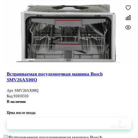
Встраиваемая посудомоечная машина Bosch
SMV26AX00Q
Арт. SMV26AX00Q
Код 91810310
В наличии
Цена после входа
В
корзину