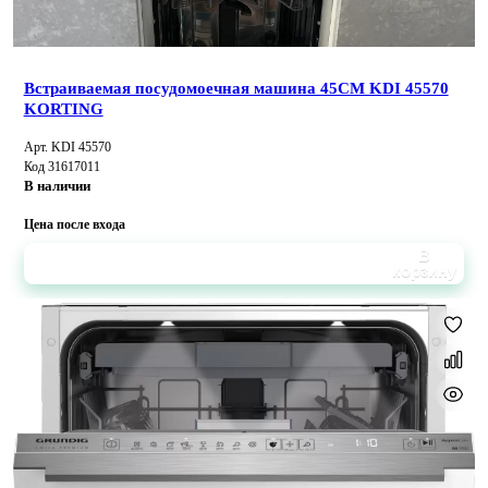
Встраиваемая посудомоечная машина 45CM KDI 45570
KORTING
Арт. KDI 45570
Код 31617011
В наличии
Цена после входа
В
корзину