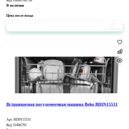
Код Т0000700736
В наличии
Цена после входа
В
корзину
Встраиваемая посудомоечная машина Beko BDIN15531
Арт. BDIN15531
Код 31406793