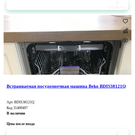
В
корзину
Встраиваемая посудомоечная машина Beko BDIS38121Q
Арт. BDIS38121Q
Код 31409497
В наличии
Цена после входа
В