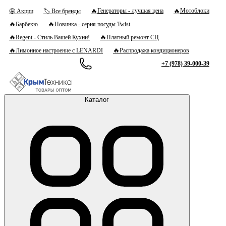
🔥
🔥
Генераторы - лучшая цена
Мотоблоки
🤩 Акции
🏷 Все бренды
🔥
🔥
Барбекю
Новинка - серия посуды Twist
🔥
🔥
Regent - Стиль Вашей Кухни!
Платный ремонт СЦ
🔥
🔥
Лимонное настроение с LENARDI
Распродажа кондиционеров
+7 (978) 39-000-39
Каталог