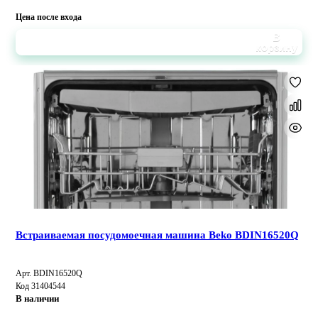
Цена после входа
В
корзину
Встраиваемая посудомоечная машина Beko BDIN16520Q
Арт. BDIN16520Q
Код 31404544
В наличии