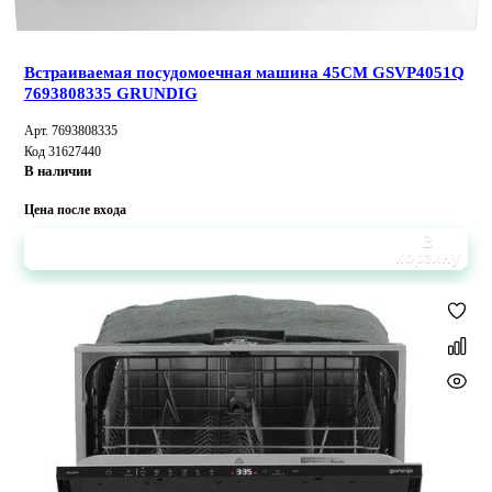
Встраиваемая посудомоечная машина 45СМ GSVP4051Q
7693808335 GRUNDIG
Арт. 7693808335
Код 31627440
В наличии
Цена после входа
В
корзину