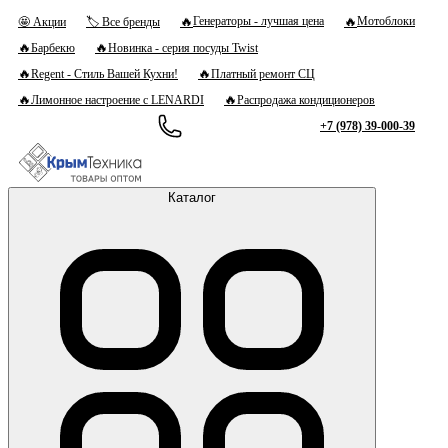
🔥
🔥
Генераторы - лучшая цена
Мотоблоки
🤩 Акции
🏷 Все бренды
🔥
🔥
Барбекю
Новинка - серия посуды Twist
🔥
🔥
Regent - Стиль Вашей Кухни!
Платный ремонт СЦ
🔥
🔥
Лимонное настроение с LENARDI
Распродажа кондиционеров
+7 (978) 39-000-39
Каталог