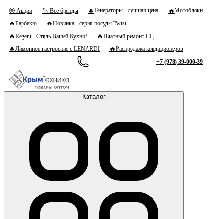
🔥
🔥
Генераторы - лучшая цена
Мотоблоки
🤩 Акции
🏷 Все бренды
🔥
🔥
Барбекю
Новинка - серия посуды Twist
🔥
🔥
Regent - Стиль Вашей Кухни!
Платный ремонт СЦ
🔥
🔥
Лимонное настроение с LENARDI
Распродажа кондиционеров
+7 (978) 39-000-39
Каталог