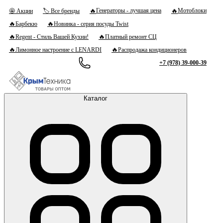
🔥
🔥
Генераторы - лучшая цена
Мотоблоки
🤩 Акции
🏷 Все бренды
🔥
🔥
Барбекю
Новинка - серия посуды Twist
🔥
🔥
Regent - Стиль Вашей Кухни!
Платный ремонт СЦ
🔥
🔥
Лимонное настроение с LENARDI
Распродажа кондиционеров
+7 (978) 39-000-39
Каталог