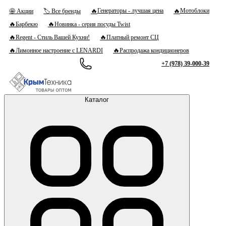
🔥
🔥
Генераторы - лучшая цена
Мотоблоки
🤩 Акции
🏷 Все бренды
🔥
🔥
Барбекю
Новинка - серия посуды Twist
🔥
🔥
Regent - Стиль Вашей Кухни!
Платный ремонт СЦ
🔥
🔥
Лимонное настроение с LENARDI
Распродажа кондиционеров
+7 (978) 39-000-39
Каталог