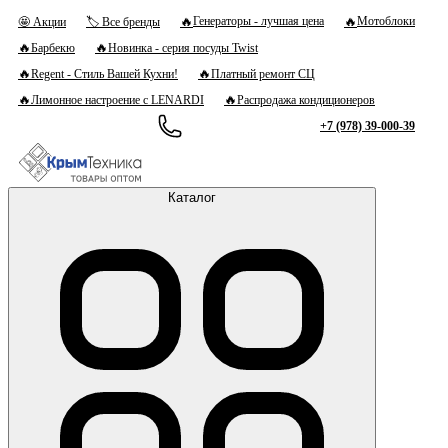
🔥
🔥
Генераторы - лучшая цена
Мотоблоки
🤩 Акции
🏷 Все бренды
🔥
🔥
Барбекю
Новинка - серия посуды Twist
🔥
🔥
Regent - Стиль Вашей Кухни!
Платный ремонт СЦ
🔥
🔥
Лимонное настроение с LENARDI
Распродажа кондиционеров
+7 (978) 39-000-39
Каталог