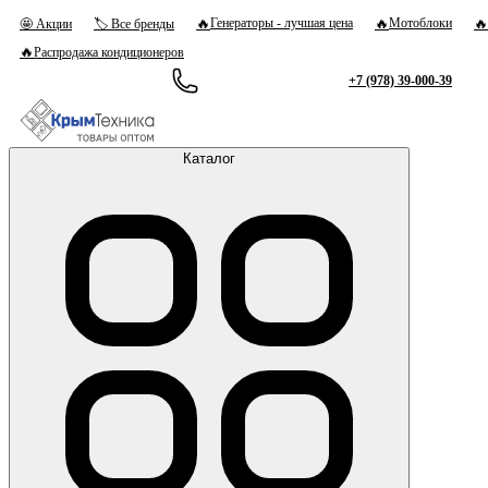
🔥
🔥
🔥
Генераторы - лучшая цена
Мотоблоки
🤩 Акции
🏷 Все бренды
🔥
Распродажа кондиционеров
+7 (978) 39-000-39
Каталог