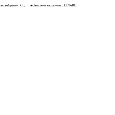
🔥
латный ремонт СЦ
Лимонное настроение с LENARDI