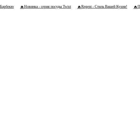
🔥
🔥
🔥
Барбекю
Новинка - серия посуды Twist
Regent - Стиль Вашей Кухни!
П