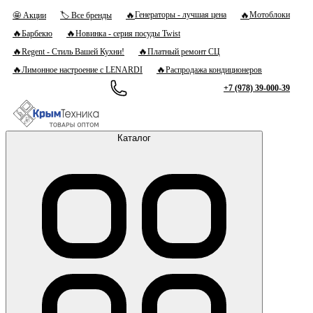
🔥
🔥
Генераторы - лучшая цена
Мотоблоки
🤩 Акции
🏷 Все бренды
🔥
🔥
Барбекю
Новинка - серия посуды Twist
🔥
🔥
Regent - Стиль Вашей Кухни!
Платный ремонт СЦ
🔥
🔥
Лимонное настроение с LENARDI
Распродажа кондиционеров
+7 (978) 39-000-39
Каталог