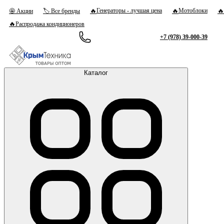
🔥
🔥
🔥
Генераторы - лучшая цена
Мотоблоки
🤩 Акции
🏷 Все бренды
🔥
Распродажа кондиционеров
+7 (978) 39-000-39
Каталог