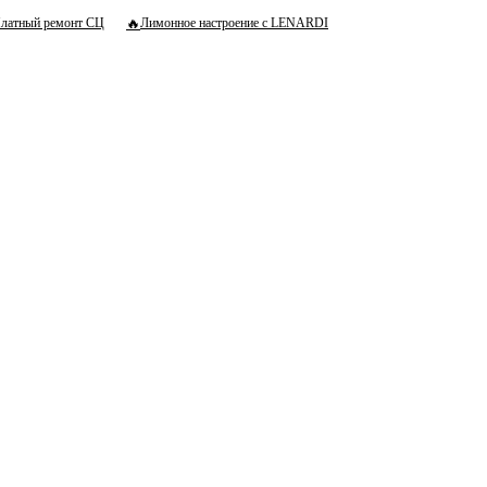
🔥
латный ремонт СЦ
Лимонное настроение с LENARDI