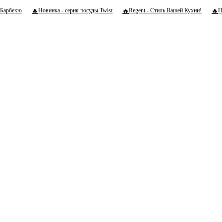
🔥
🔥
🔥
Барбекю
Новинка - серия посуды Twist
Regent - Стиль Вашей Кухни!
П