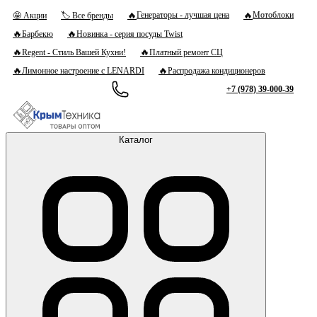
🔥
🔥
Генераторы - лучшая цена
Мотоблоки
🤩 Акции
🏷 Все бренды
🔥
🔥
Барбекю
Новинка - серия посуды Twist
🔥
🔥
Regent - Стиль Вашей Кухни!
Платный ремонт СЦ
🔥
🔥
Лимонное настроение с LENARDI
Распродажа кондиционеров
+7 (978) 39-000-39
Каталог