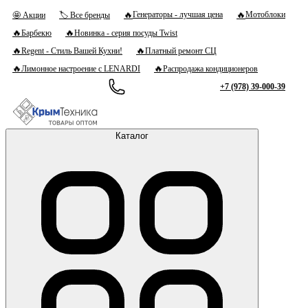
🔥
🔥
Генераторы - лучшая цена
Мотоблоки
🤩 Акции
🏷 Все бренды
🔥
🔥
Барбекю
Новинка - серия посуды Twist
🔥
🔥
Regent - Стиль Вашей Кухни!
Платный ремонт СЦ
🔥
🔥
Лимонное настроение с LENARDI
Распродажа кондиционеров
+7 (978) 39-000-39
Каталог