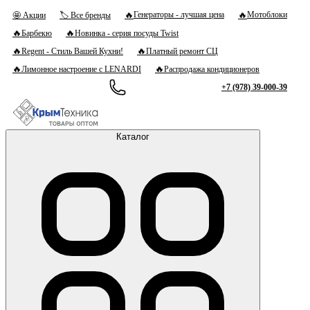
🔥
🔥
Генераторы - лучшая цена
Мотоблоки
🤩 Акции
🏷 Все бренды
🔥
🔥
Барбекю
Новинка - серия посуды Twist
🔥
🔥
Regent - Стиль Вашей Кухни!
Платный ремонт СЦ
🔥
🔥
Лимонное настроение с LENARDI
Распродажа кондиционеров
+7 (978) 39-000-39
Каталог