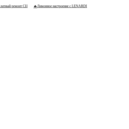
🔥
латный ремонт СЦ
Лимонное настроение с LENARDI