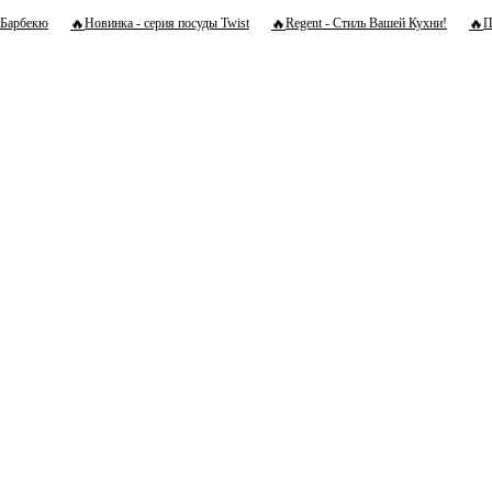
🔥
🔥
🔥
Барбекю
Новинка - серия посуды Twist
Regent - Стиль Вашей Кухни!
П