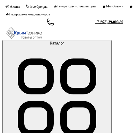
🔥
🔥
🔥
Генераторы - лучшая цена
Мотоблоки
🤩 Акции
🏷 Все бренды
🔥
Распродажа кондиционеров
+7 (978) 39-000-39
Каталог