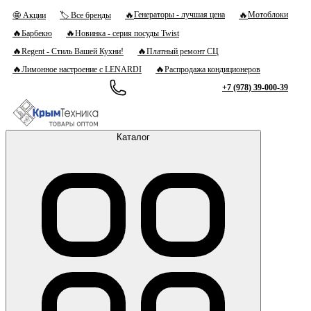
🔥
🔥
Генераторы - лучшая цена
Мотоблоки
🤩 Акции
🏷 Все бренды
🔥
🔥
Барбекю
Новинка - серия посуды Twist
🔥
🔥
Regent - Стиль Вашей Кухни!
Платный ремонт СЦ
🔥
🔥
Лимонное настроение с LENARDI
Распродажа кондиционеров
+7 (978) 39-000-39
Каталог