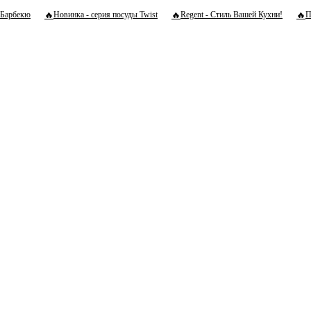
🔥
🔥
🔥
Барбекю
Новинка - серия посуды Twist
Regent - Стиль Вашей Кухни!
П