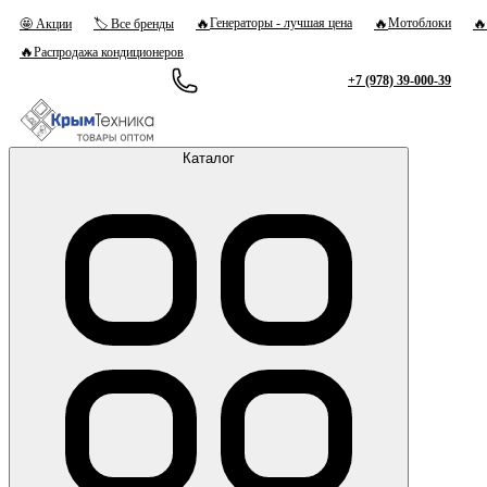
🔥
🔥
🔥
Генераторы - лучшая цена
Мотоблоки
🤩 Акции
🏷 Все бренды
🔥
Распродажа кондиционеров
+7 (978) 39-000-39
Каталог