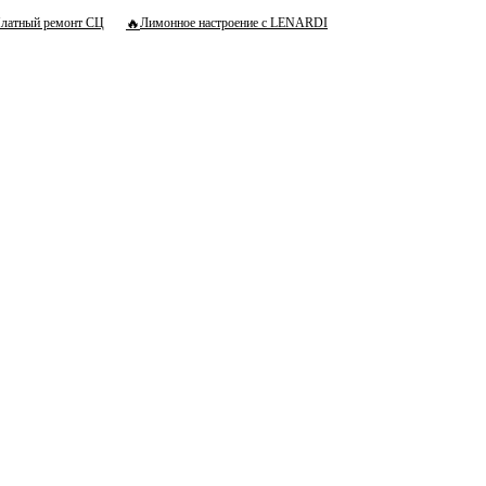
🔥
латный ремонт СЦ
Лимонное настроение с LENARDI