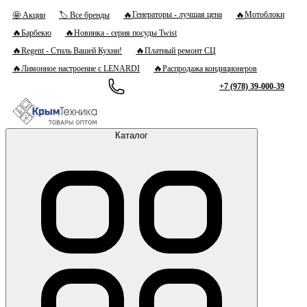
🔥
🔥
Генераторы - лучшая цена
Мотоблоки
🤩 Акции
🏷 Все бренды
🔥
🔥
Барбекю
Новинка - серия посуды Twist
🔥
🔥
Regent - Стиль Вашей Кухни!
Платный ремонт СЦ
🔥
🔥
Лимонное настроение с LENARDI
Распродажа кондиционеров
+7 (978) 39-000-39
Каталог