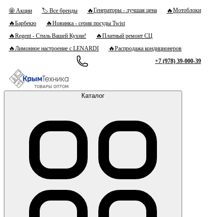
🔥
🔥
Генераторы - лучшая цена
Мотоблоки
🤩 Акции
🏷 Все бренды
🔥
🔥
Барбекю
Новинка - серия посуды Twist
🔥
🔥
Regent - Стиль Вашей Кухни!
Платный ремонт СЦ
🔥
🔥
Лимонное настроение с LENARDI
Распродажа кондиционеров
+7 (978) 39-000-39
Каталог