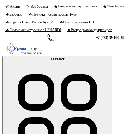
🔥
🔥
Генераторы - лучшая цена
Мотоблоки
🤩 Акции
🏷 Все бренды
🔥
🔥
Барбекю
Новинка - серия посуды Twist
🔥
🔥
Regent - Стиль Вашей Кухни!
Платный ремонт СЦ
🔥
🔥
Лимонное настроение с LENARDI
Распродажа кондиционеров
+7 (978) 39-000-39
Каталог