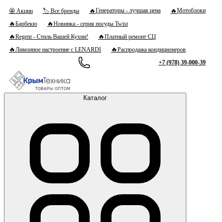
🔥
🔥
Генераторы - лучшая цена
Мотоблоки
🤩 Акции
🏷 Все бренды
🔥
🔥
Барбекю
Новинка - серия посуды Twist
🔥
🔥
Regent - Стиль Вашей Кухни!
Платный ремонт СЦ
🔥
🔥
Лимонное настроение с LENARDI
Распродажа кондиционеров
+7 (978) 39-000-39
Каталог