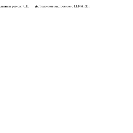
🔥
латный ремонт СЦ
Лимонное настроение с LENARDI