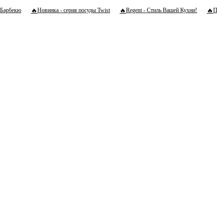
🔥
🔥
🔥
Барбекю
Новинка - серия посуды Twist
Regent - Стиль Вашей Кухни!
П