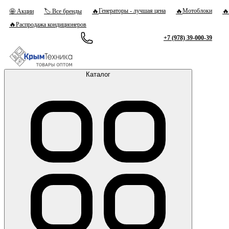
🔥
🔥
🔥
Генераторы - лучшая цена
Мотоблоки
🤩 Акции
🏷 Все бренды
🔥
Распродажа кондиционеров
+7 (978) 39-000-39
Каталог