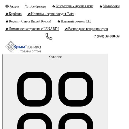
🔥
🔥
Генераторы - лучшая цена
Мотоблоки
🤩 Акции
🏷 Все бренды
🔥
🔥
Барбекю
Новинка - серия посуды Twist
🔥
🔥
Regent - Стиль Вашей Кухни!
Платный ремонт СЦ
🔥
🔥
Лимонное настроение с LENARDI
Распродажа кондиционеров
+7 (978) 39-000-39
Каталог