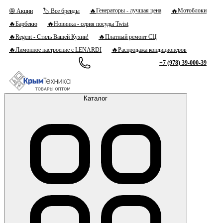
🔥
🔥
Генераторы - лучшая цена
Мотоблоки
🤩 Акции
🏷 Все бренды
🔥
🔥
Барбекю
Новинка - серия посуды Twist
🔥
🔥
Regent - Стиль Вашей Кухни!
Платный ремонт СЦ
🔥
🔥
Лимонное настроение с LENARDI
Распродажа кондиционеров
+7 (978) 39-000-39
Каталог